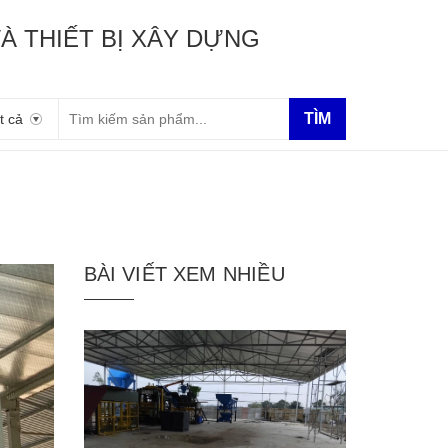
À THIẾT BỊ XÂY DỰNG
TÌM
t cả
BÀI VIẾT XEM NHIỀU