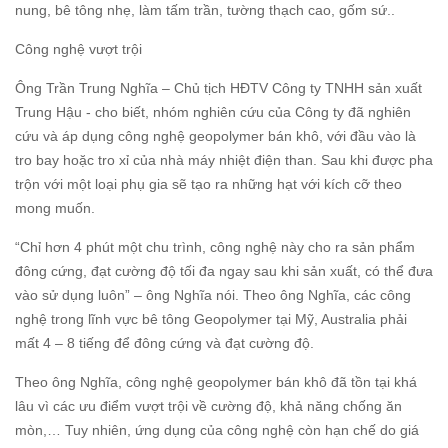
nung, bê tông nhẹ, làm tấm trần, tường thạch cao, gốm sứ..
Công nghệ vượt trội
Ông Trần Trung Nghĩa – Chủ tịch HĐTV Công ty TNHH sản xuất
Trung Hậu - cho biết, nhóm nghiên cứu của Công ty đã nghiên
cứu và áp dụng công nghệ geopolymer bán khô, với đầu vào là
tro bay hoặc tro xỉ của nhà máy nhiệt điện than. Sau khi được pha
trộn với một loại phụ gia sẽ tạo ra những hạt với kích cỡ theo
mong muốn.
“Chỉ hơn 4 phút một chu trình, công nghệ này cho ra sản phẩm
đông cứng, đạt cường độ tối đa ngay sau khi sản xuất, có thể đưa
vào sử dụng luôn” – ông Nghĩa nói. Theo ông Nghĩa, các công
nghệ trong lĩnh vực bê tông Geopolymer tại Mỹ, Australia phải
mất 4 – 8 tiếng để đông cứng và đạt cường độ.
Theo ông Nghĩa, công nghệ geopolymer bán khô đã tồn tại khá
lâu vì các ưu điểm vượt trội về cường độ, khả năng chống ăn
mòn,… Tuy nhiên, ứng dụng của công nghệ còn hạn chế do giá