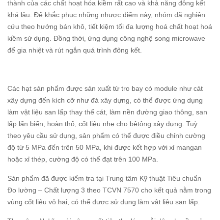
thành của các chất hoạt hóa kiềm rất cao và khả năng đông kết
khá lâu. Để khắc phục những nhược điểm này, nhóm đã nghiên
cứu theo hướng bán khô, tiết kiệm tối đa lượng hoá chất hoạt hoá
kiềm sử dụng. Đồng thời, ứng dụng công nghệ song microwave
để gia nhiệt và rút ngắn quá trình đông kết.
Các hạt sản phẩm được sản xuất từ tro bay có module như cát
xây dựng đến kích cỡ như đá xây dựng, có thể được ứng dụng
làm vật liệu san lấp thay thế cát, làm nền đường giao thông, san
lấp lấn biển, hoàn thổ, cốt liệu nhẹ cho bêtông xây dựng. Tuỳ
theo yêu cầu sử dụng, sản phẩm có thể được điều chỉnh cường
độ từ 5 MPa đến trên 50 MPa, khi được kết hợp với xỉ mangan
hoặc xỉ thép, cường độ có thể đạt trên 100 MPa.
Sản phẩm đã được kiểm tra tại Trung tâm Kỹ thuật Tiêu chuẩn –
Đo lường – Chất lượng 3 theo TCVN 7570 cho kết quả nằm trong
vùng cốt liệu vô hại, có thể được sử dụng làm vật liệu san lấp.