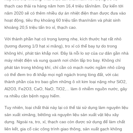
thạch cao thải ra hàng năm hơn 16,4 triệu tấn/năm. Dự kiến tới
năm 2020 sẽ có thêm nhiều dự án nhiệt điện than được đưa vào
hoạt động, tiêu thụ khoảng 60 triệu tấn than/năm và phát sinh
khoảng 20,5 triệu tấn tro xỉ, thạch cao.
Với thành phần hạt có trọng lượng nhẹ, kích thước hạt rất nhỏ
(tương đương 1/3 hạt xi măng), tro xỉ có thể bay tự do trong
không khí, phát tán khắp nơi. Đây là nỗi lo sợ của cư dân gần nhà
máy nhiệt điện và xung quanh nơi chôn lấp tro bay. Không chỉ
phát tán trong không khí, chỉ cần có mạch nước ngầm nhỏ cũng
có thể đem tro đi khắp mọi ngõ ngách trong lòng đất, với các
thành phần của tro bao gồm những ô xít kim loại nặng như SiO2,
Al2O3, Fe2O3, CaO, NaO, TiO2,... làm ô nhiễm nguồn nước, gây
ra nhiều căn bệnh nguy hiểm.
Tuy nhiên, loại chất thải này lại có thể tái sử dụng làm nguyên liệu
sản xuất ximăng, bêtông và nguyên liệu sản xuất vật liệu xây
dựng. Ngoài ra, tro, xỉ, thạch cao còn được sử dụng để làm chất
liên kết, gia cố các công trình giao thông, sản xuất gạch không