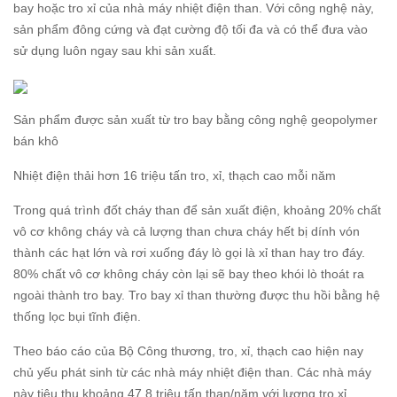
bay hoặc tro xỉ của nhà máy nhiệt điện than. Với công nghệ này,
sản phẩm đông cứng và đạt cường độ tối đa và có thể đưa vào
sử dụng luôn ngay sau khi sản xuất.
Sản phẩm được sản xuất từ tro bay bằng công nghệ geopolymer
bán khô
Nhiệt điện thải hơn 16 triệu tấn tro, xỉ, thạch cao mỗi năm
Trong quá trình đốt cháy than để sản xuất điện, khoảng 20% chất
vô cơ không cháy và cả lượng than chưa cháy hết bị dính vón
thành các hạt lớn và rơi xuống đáy lò gọi là xỉ than hay tro đáy.
80% chất vô cơ không cháy còn lại sẽ bay theo khói lò thoát ra
ngoài thành tro bay. Tro bay xỉ than thường được thu hồi bằng hệ
thống lọc bụi tĩnh điện.
Theo báo cáo của Bộ Công thương, tro, xỉ, thạch cao hiện nay
chủ yếu phát sinh từ các nhà máy nhiệt điện than. Các nhà máy
này tiêu thụ khoảng 47,8 triệu tấn than/năm với lượng tro xỉ,