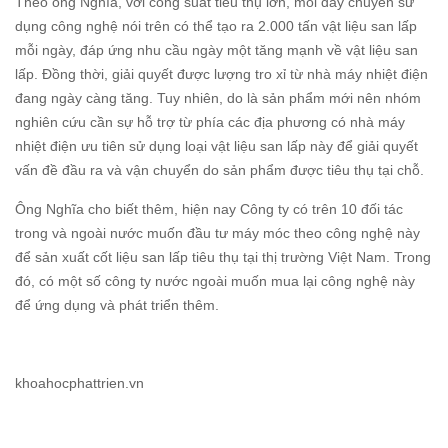
Theo ông Nghĩa, với công suất tiêu thụ lớn, mỗi dây chuyền sử
dụng công nghệ nói trên có thể tạo ra 2.000 tấn vật liệu san lấp
mỗi ngày, đáp ứng nhu cầu ngày một tăng mạnh về vật liệu san
lấp. Đồng thời, giải quyết được lượng tro xỉ từ nhà máy nhiệt điện
đang ngày càng tăng. Tuy nhiên, do là sản phẩm mới nên nhóm
nghiên cứu cần sự hỗ trợ từ phía các địa phương có nhà máy
nhiệt điện ưu tiên sử dụng loại vật liệu san lấp này để giải quyết
vấn đề đầu ra và vận chuyển do sản phẩm được tiêu thụ tại chỗ.
Ông Nghĩa cho biết thêm, hiện nay Công ty có trên 10 đối tác
trong và ngoài nước muốn đầu tư máy móc theo công nghệ này
để sản xuất cốt liệu san lấp tiêu thụ tại thị trường Việt Nam. Trong
đó, có một số công ty nước ngoài muốn mua lại công nghệ này
để ứng dụng và phát triển thêm.
khoahocphattrien.vn