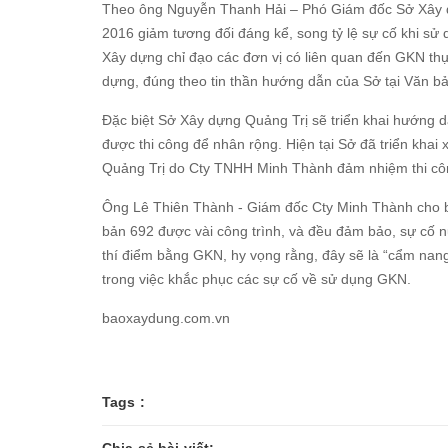
Theo ông Nguyễn Thanh Hải – Phó Giám đốc Sở Xây dựn
2016 giảm tương đối đáng kể, song tỷ lệ sự cố khi sử 
Xây dựng chỉ đạo các đơn vị có liên quan đến GKN thự
dựng, đúng theo tin thần hướng dẫn của Sở tại Văn b
Đặc biệt Sở Xây dựng Quảng Trị sẽ triển khai hướng d
được thi công để nhân rộng. Hiện tại Sở đã triển khai
Quảng Trị do Cty TNHH Minh Thành đảm nhiệm thi cô
Ông Lê Thiên Thành - Giám đốc Cty Minh Thành cho bi
bản 692 được vài công trình, và đều đảm bảo, sự cố n
thí điểm bằng GKN, hy vọng rằng, đây sẽ là “cẩm nan
trong việc khắc phục các sự cố về sử dụng GKN.
baoxaydung.com.vn
Tags :
Chia sẻ bài viết: