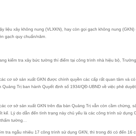
 vậy liệu xây không nung (VLXKN), hay còn gọi gạch không nung (GKN)
viên gạch quy chuẩn/năm.
ng kiểm tra xây bức tường thí điểm tại công trình nhà hiệu bộ, Trườn
 các cơ sở sản xuất GKN được chính quyền các cấp rất quan tâm và có
nh Quảng Trị ban hành Quyết định số 1934/QĐ-UBND về việc phê duyệt
 các cơ sở sản xuất GKN trên địa bàn Quảng Trị vẫn còn cầm chừng, s
ết kế. Lý do dẫn đến tình trạng này chủ yếu là các công trình sử dụng
g, thấm tường…
m tra ngẫu nhiêu 17 công trình sử dụng GKN, thì trong đó có đến 16 