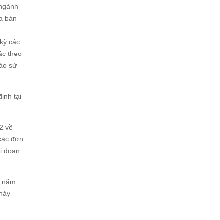
 ngành
ịa bàn
kỳ các
ác theo
vào sử
ịnh tại
2 về
 các đơn
i đoạn
ừ năm
 này