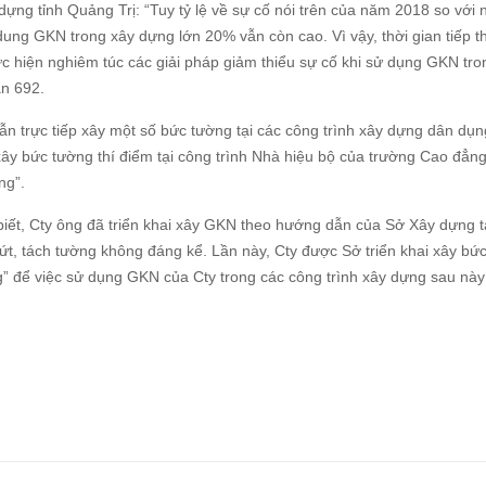
g tỉnh Quảng Trị: “Tuy tỷ lệ về sự cố nói trên của năm 2018 so với
dung GKN trong xây dựng lớn 20% vẫn còn cao. Vì vậy, thời gian tiếp t
c hiện nghiêm túc các giải pháp giảm thiểu sự cố khi sử dụng GKN tro
ản 692.
ẫn trực tiếp xây một số bức tường tại các công trình xây dựng dân dụ
 xây bức tường thí điểm tại công trình Nhà hiệu bộ của trường Cao đẳng
ng”.
ết, Cty ông đã triển khai xây GKN theo hướng dẫn của Sở Xây dựng t
ứt, tách tường không đáng kể. Lần này, Cty được Sở triển khai xây bứ
g” để việc sử dụng GKN của Cty trong các công trình xây dựng sau này