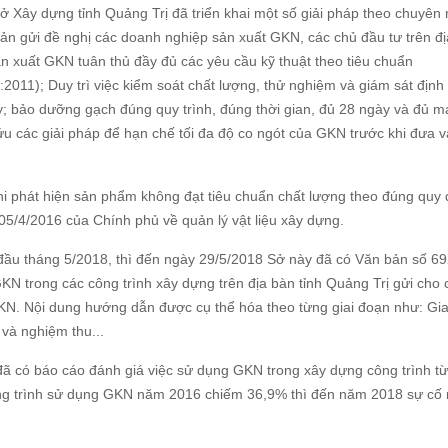
Sở Xây dựng tỉnh Quảng Trị đã triển khai một số giải pháp theo chuyên
bản gửi đề nghị các doanh nghiệp sản xuất GKN, các chủ đầu tư trên đ
sản xuất GKN tuân thủ đầy đủ các yêu cầu kỹ thuật theo tiêu chuẩn
11); Duy trì việc kiểm soát chất lượng, thử nghiệm và giám sát định 
bảo dưỡng gạch đúng quy trình, đúng thời gian, đủ 28 ngày và đủ m
ứu các giải pháp để hạn chế tối đa độ co ngót của GKN trước khi đưa 
 phát hiện sản phẩm không đạt tiêu chuẩn chất lượng theo đúng quy đ
5/4/2016 của Chính phủ về quản lý vật liệu xây dựng.
 đầu tháng 5/2018, thì đến ngày 29/5/2018 Sở này đã có Văn bản số 69
KN trong các công trình xây dựng trên địa bàn tỉnh Quảng Trị gửi cho
GKN. Nội dung hướng dẫn được cụ thể hóa theo từng giai đoạn như: Gia
 và nghiệm thu...
ị đã có báo cáo đánh giá việc sử dụng GKN trong xây dựng công trình t
công trình sử dụng GKN năm 2016 chiếm 36,9% thì đến năm 2018 sự cố