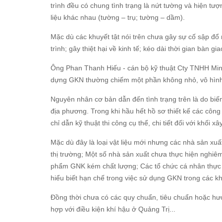
trình đều có chung tình trạng là nứt tường và hiện tượn
liệu khác nhau (tường – trụ; tường – dầm).
Mặc dù các khuyết tật nói trên chưa gây sự cố sập 
trình; gây thiệt hại về kinh tế; kéo dài thời gian bàn g
Ông Phan Thanh Hiếu - cán bộ kỹ thuật Cty TNHH Minh 
dựng GKN thường chiếm một phần không nhỏ, vô hình 
Nguyên nhân cơ bản dẫn đến tình trạng trên là do biế
địa phương. Trong khi hầu hết hồ sơ thiết kế các công
chỉ dẫn kỹ thuật thi công cụ thể, chi tiết đối với khối 
Mặc dù đây là loại vật liệu mới nhưng các nhà sản xu
thị trường; Một số nhà sản xuất chưa thực hiện nghiêm
phẩm GNK kém chất lượng; Các tổ chức cá nhân thực hi
hiểu biết hạn chế trong việc sử dụng GKN trong các kh
Đồng thời chưa có các quy chuẩn, tiêu chuẩn hoặc hướ
hợp với điều kiện khí hậu ở Quảng Trị...