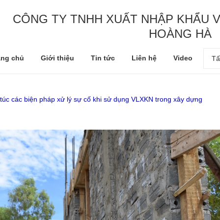
CÔNG TY TNHH XUẤT NHẬP KHẨU V
HOÀNG HÀ
ang chủ
Giới thiệu
Tin tức
Liên hệ
Video
Tấ
túc các biện pháp xử lý sự cố khi sử dụng VLXKN trong xây dựng