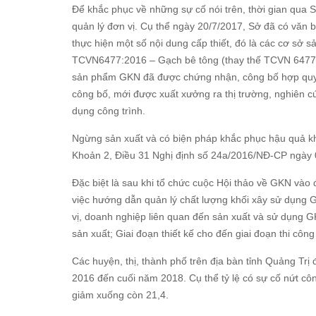
Để khắc phục về những sự cố nói trên, thời gian qua 
quản lý đơn vị. Cụ thể ngày 20/7/2017, Sở đã có văn 
thực hiện một số nội dung cấp thiết, đó là các cơ sở 
TCVN6477:2016 – Gạch bê tông (thay thế TCVN 6477:20
sản phẩm GKN đã được chứng nhận, công bố hợp quy; 
công bố, mới được xuất xưởng ra thị trường, nghiên c
dụng công trình.
Ngừng sản xuất và có biện pháp khắc phục hậu quả khi
Khoản 2, Điều 31 Nghị định số 24a/2016/NĐ-CP ngày 0
Đặc biệt là sau khi tổ chức cuộc Hội thảo về GKN vào
việc hướng dẫn quản lý chất lượng khối xây sử dụng G
vị, doanh nghiệp liên quan đến sản xuất và sử dụng 
sản xuất; Giai đoạn thiết kế cho đến giai đoạn thi công
Các huyện, thị, thành phố trên địa bàn tỉnh Quảng Tr
2016 đến cuối năm 2018. Cụ thể tỷ lệ có sự cố nứt 
giảm xuống còn 21,4.