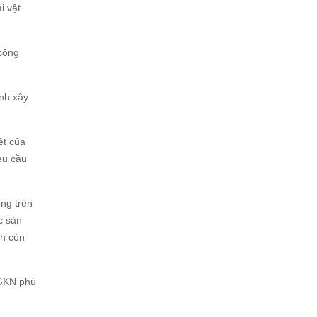
i vật
công
ình xây
ệt của
êu cầu
ông trên
c sản
nh còn
 GKN phù