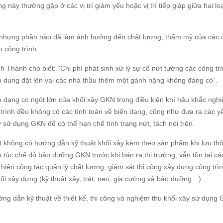
g này thường gặp ở các vị trí giảm yếu hoặc vị trí tiếp giáp giữa hai loạ
đổ nhưng phần nào đã làm ảnh hưởng đến chất lượng, thẩm mỹ của các 
iao công trình…
Thành cho biết: “Chi phí phát sinh xử lý sự cố nứt tường các công tr
dung đặt lên vai các nhà thầu thêm một gánh nặng không đáng có”.
n dạng co ngót lớn của khối xây GKN trong điều kiện khí hậu khắc nghi
 trình đều không có các tính toán về biến dạng, cũng như đưa ra các y
xây sử dụng GKN để có thể hạn chế tình trạng nứt, tách nói trên.
ất không có hướng dẫn kỹ thuật khối xây kèm theo sản phẩm khi lưu th
 túc chế độ bảo dưỡng GKN trước khi bán ra thị trường, vẫn tồn tại cá
ện công tác quản lý chất lượng, giám sát thi công xây dựng công trì
ối xây dựng (kỹ thuật xây, trát, neo, gia cường và bảo dưỡng…).
ng dẫn kỹ thuật về thiết kế, thi công và nghiệm thu khối xây sử dụng