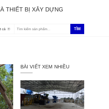
À THIẾT BỊ XÂY DỰNG
TÌM
t cả
BÀI VIẾT XEM NHIỀU