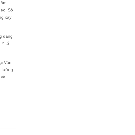
 năm
heo, Sở
ng xây
ng đang
 Y tế
ại Văn
c tường
 và