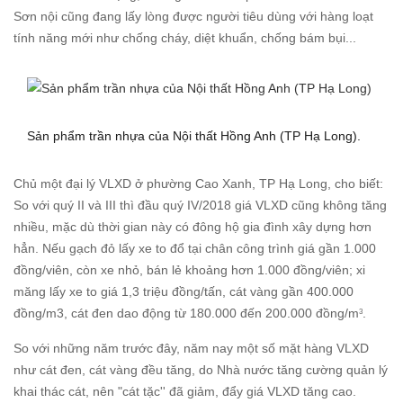
Sơn nội cũng đang lấy lòng được người tiêu dùng với hàng loạt
tính năng mới như chống cháy, diệt khuẩn, chống bám bụi...
Sản phẩm trần nhựa của Nội thất Hồng Anh (TP Hạ Long).
Chủ một đại lý VLXD ở phường Cao Xanh, TP Hạ Long, cho biết:
So với quý II và III thì đầu quý IV/2018 giá VLXD cũng không tăng
nhiều, mặc dù thời gian này có đông hộ gia đình xây dựng hơn
hẳn. Nếu gạch đỏ lấy xe to đổ tại chân công trình giá gần 1.000
đồng/viên, còn xe nhỏ, bán lẻ khoảng hơn 1.000 đồng/viên; xi
măng lấy xe to giá 1,3 triệu đồng/tấn, cát vàng gần 400.000
đồng/m3, cát đen dao động từ 180.000 đến 200.000 đồng/m
.
3
So với những năm trước đây, năm nay một số mặt hàng VLXD
như cát đen, cát vàng đều tăng, do Nhà nước tăng cường quản lý
khai thác cát, nên "cát tặc'' đã giảm, đẩy giá VLXD tăng cao.