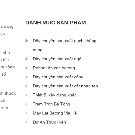
DANH MỤC SẢN PHẨM
uả đáng
uộc
Dây chuyền sản xuất gạch không
nung
h nhà
Dây chuyền sản xuất ngói
g tác
tra công
Roboot ép cọc betong
h số
Dây chuyền sản xuất cống
Dây chuyền sản xuất cát nhân tạo
ích thước
Thiết Bị xây dựng khác
uất
Trạm Trộn Bê Tông
trình
Máy Lát Betong Vỉa Hè
Dự Án Thực Hiện