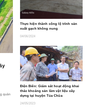
Thực hiện thành công lộ trình sản
xuất gạch không nung
04/06/2024
ây
Điện Biên: Giám sát hoạt động khai
thác khoáng sản làm vật liệu xây
ng quản
dựng tại huyện Tủa Chùa
24/05/2023