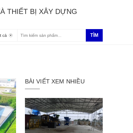
À THIẾT BỊ XÂY DỰNG
TÌM
t cả
BÀI VIẾT XEM NHIỀU