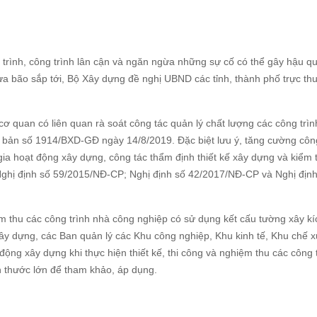
 trình, công trình lân cận và ngăn ngừa những sự cố có thể gây hậu q
mưa bão sắp tới, Bộ Xây dựng đề nghị UBND các tỉnh, thành phố trực th
 quan có liên quan rà soát công tác quản lý chất lượng các công trìn
 bản số 1914/BXD-GĐ ngày 14/8/2019. Đặc biệt lưu ý, tăng cường côn
 gia hoạt động xây dựng, công tác thẩm định thiết kế xây dựng và kiểm 
 Nghị định số 59/2015/NĐ-CP; Nghị định số 42/2017/NĐ-CP và Nghị địn
iệm thu các công trình nhà công nghiệp có sử dụng kết cấu tường xây k
ây dựng, các Ban quản lý các Khu công nghiệp, Khu kinh tế, Khu chế x
ộng xây dựng khi thực hiện thiết kế, thi công và nghiệm thu các công 
h thước lớn để tham khảo, áp dụng.