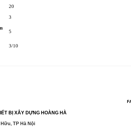
20
3
ẩm
5
3/10
F
IẾT BỊ XÂY DỰNG HOÀNG HÀ
 Hữu, TP Hà Nội