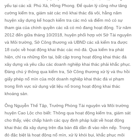
yếu tại các xã: Phú Xá, Hồng Phong. Để quản lý cũng như tăng
cường kiểm tra, giám sát các mỏ khai thác đá vôi, hằng năm
huyện xây dựng kế hoạch kiểm tra các mỏ và điểm mỏ có sự
tham gia của chính quyền các xã có mỏ đang hoạt động. Từ năm
2012 đến giữa tháng 10/2018, huyện phối hợp với Sở Tài nguyên
và Môi trường, Sở Công thương và UBND các xã kiểm tra được
18 cuộc về hoạt động khai thác các mỏ đá. Qua kiểm tra phát
hiện, chỉ ra những tồn tại, bất cập trong hoạt động khai thác đá
xây dựng và yêu cầu các doanh nghiệp khai thác phải khắc phục.
Đáng chú ý thông qua kiểm tra, Sở Công thương xử lý và thu hồi
giấy phép nổ mìn của một doanh nghiệp khai thác đá vi phạm
trong lĩnh vực sử dụng vật liệu nổ trong hoạt động khai thác
khoáng sản.
Ông Nguyễn Thế Tập, Trưởng Phòng Tài nguyên và Môi trường
huyện Cao Lộc cho biết: Thông qua hoạt động kiểm tra, giám sát
cho thấy, việc chấp hành các quy định pháp luật về hoạt động
khai thác đá xây dựng trên địa bàn đã dần đi vào nền nếp. Trong
đó đặc biệt là hoạt động nổ mìn, xử lý khói bụi, khắc phục môi