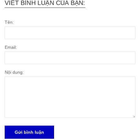
VIẾT BÌNH LUẬN CỦA BẠN:
Tên:
Email:
Nội dung:
Gửi bình luận