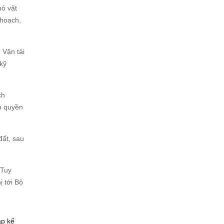
mỏ vật
 hoạch,
 Vận tải
kỹ
ch
h quyền
đất, sau
 Tuy
ị tới Bộ
ập kế