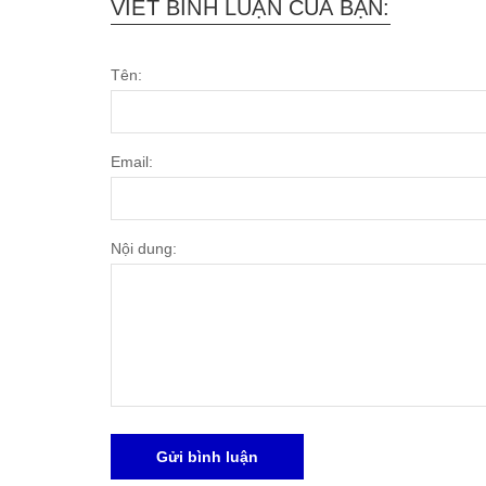
VIẾT BÌNH LUẬN CỦA BẠN:
Tên:
Email:
Nội dung:
Gửi bình luận