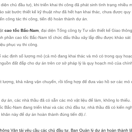
ện chủ đầu tư), khi triển khai thi công đã phát sinh tình trạng nhiều 
hảo sát bước thiết kế kỹ thuật như đã hết hạn khai thác, chưa được quy
đến công tác thi công, tiến độ hoàn thành dự án.
uật
cao tốc Bắc-Nam
, đại diện Tổng công ty Tư vấn thiết kế Giao thông
hành phần cao tốc Bắc-Nam tổ chức đấu thầu xây lắp đều được khảo sát 
iệu phục vụ thi công.
u để xác định số lượng mỏ (cả mỏ đang khai thác và mỏ có trong quy hoạ
 nguồn đất đắp cho dự án trên cơ sở pháp lý là quy hoạch mỏ của chín
ất lượng, khả năng vận chuyển, rồi tổng hợp để đưa vào hồ sơ các mỏ 
i dự án, các nhà thầu đã có sẵn các mỏ vật liệu để làm, không lo thiếu.
tốc Bắc-Nam đang triển khai và các chủ đầu tư, nhà thầu đã có kiến ngh
 khăn này để dự án hoàn thành đúng tiến độ./.
 thông Vận tải yêu cầu các chủ đầu tư, Ban Quản lý dự án hoàn thành l