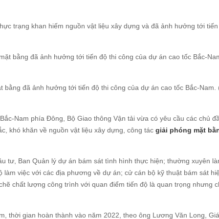
c trạng khan hiếm nguồn vật liệu xây dựng và đã ảnh hưởng tới tiến 
t bằng đã ảnh hưởng tới tiến độ thi công của dự án cao tốc Bắc-Nam. 
 Bắc-Nam phía Đông, Bộ Giao thông Vận tải vừa có yêu cầu các chủ đầ
, khó khăn về nguồn vật liệu xây dựng, công tác
giải phóng mặt bằ
ầu tư, Ban Quản lý dự án bám sát tình hình thực hiện; thường xuyên là
 làm việc với các địa phương về dự án; cử cán bộ kỹ thuật bám sát hi
 chẽ chất lượng công trình với quan điểm tiến độ là quan trọng nhưng c
km, thời gian hoàn thành vào năm 2022, theo ông Lương Văn Long, Gi