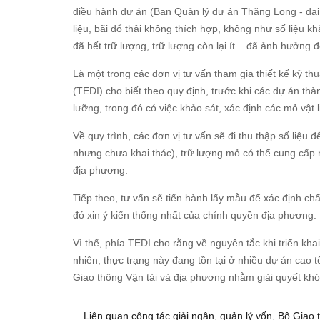
điều hành dự án (Ban Quản lý dự án Thăng Long - đại di
liệu, bãi đổ thải không thích hợp, không như số liệu k
đã hết trữ lượng, trữ lượng còn lại ít... đã ảnh hưởng 
Là một trong các đơn vị tư vấn tham gia thiết kế kỹ th
(TEDI) cho biết theo quy định, trước khi các dự án t
lưỡng, trong đó có việc khảo sát, xác định các mỏ vật l
Về quy trình, các đơn vị tư vấn sẽ đi thu thập số liệ
nhưng chưa khai thác), trữ lượng mỏ có thể cung cấp
địa phương.
Tiếp theo, tư vấn sẽ tiến hành lấy mẫu để xác định ch
đó xin ý kiến thống nhất của chính quyền địa phương.
Vì thế, phía TEDI cho rằng về nguyên tắc khi triển kha
nhiên, thực trạng này đang tồn tại ở nhiều dự án cao 
Giao thông Vận tải và địa phương nhằm giải quyết khó
Liên quan công tác giải ngân, quản lý vốn, Bộ Giao