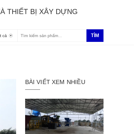
À THIẾT BỊ XÂY DỰNG
TÌM
t cả
BÀI VIẾT XEM NHIỀU