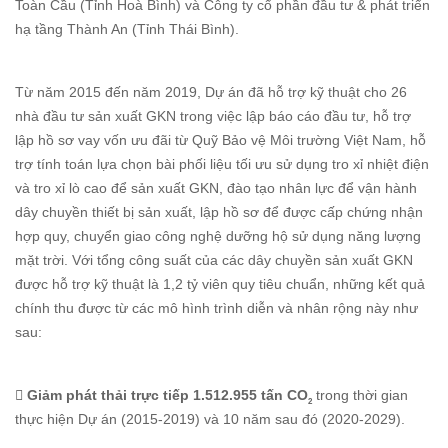
Toàn Cầu (Tỉnh Hoà Bình) và Công ty cổ phần đầu tư & phát triển
hạ tầng Thành An (Tỉnh Thái Bình).
Từ năm 2015 đến năm 2019, Dự án đã hỗ trợ kỹ thuật cho 26
nhà đầu tư sản xuất GKN trong việc lập báo cáo đầu tư, hỗ trợ
lập hồ sơ vay vốn ưu đãi từ Quỹ Bảo vệ Môi trường Việt Nam, hỗ
trợ tính toán lựa chọn bài phối liệu tối ưu sử dụng tro xỉ nhiệt điện
và tro xỉ lò cao để sản xuất GKN, đào tạo nhân lực để vận hành
dây chuyền thiết bị sản xuất, lập hồ sơ để được cấp chứng nhận
hợp quy, chuyển giao công nghệ dưỡng hộ sử dụng năng lượng
mặt trời. Với tổng công suất của các dây chuyền sản xuất GKN
được hỗ trợ kỹ thuật là 1,2 tỷ viên quy tiêu chuẩn, những kết quả
chính thu được từ các mô hình trình diễn và nhân rộng này như
sau:
 Giảm phát thải trực tiếp 1.512.955 tấn CO
trong thời gian
2
thực hiện Dự án (2015-2019) và 10 năm sau đó (2020-2029).