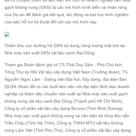
đã có chuyến thăm và làm việc với một số doanh nghiệp sản xuất
gạch không nung (GKN) là các mô hình trình diễn và nhân rộng
của Dự án để đánh giá kết quả, tác động và bài học kinh nghiệm
của việc hỗ trợ kỹ thuật đối với các mô hình này.
Thăm khu vực dưỡng hộ GKN sử dụng năng lượng mặt trời tại
Nhà máy sản xuất GKN vật liệu xanh Đại Dũng
Tham gia Đoàn đánh giá có TS Thái Duy Sâm - Phó Chủ tịch,
Tổng Thư ký Hội Vật liệu xây dựng Việt Nam (Trưởng đoàn), TS
Nguyễn Ngọc Lâm - Giảng viên Đại học Xây dựng, đại diện Ban
QLDA. Đoàn đã có các buổi làm việc với đại diện lãnh đạo doanh
nghiệp và thăm dây chuyền sản xuất tại Nhà máy sản xuất gạch
không nung vật liệu xanh Đại Dũng (Thành phố Hồ Chí Minh),
Công ty cổ phần vật liệu xây dựng Biconsi (Tỉnh Bình Dương),
Nhà máy sản xuất gạch không nung và cấu kiện bê tông đúc sẵn
Trần Châu (Tỉnh Hà Tĩnh), Công ty TNHH MTV vật liệu không
nung Lâm Việt (Tỉnh Phú Thọ), Công ty cổ phần vật liệu xây dựng