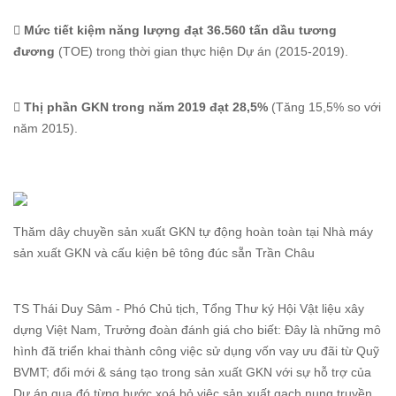
 Mức tiết kiệm năng lượng đạt 36.560 tấn dầu tương
đương
(TOE) trong thời gian thực hiện Dự án (2015-2019).
 Thị phần GKN trong năm 2019 đạt 28,5%
(Tăng 15,5% so với
năm 2015).
Thăm dây chuyền sản xuất GKN tự động hoàn toàn tại Nhà máy
sản xuất GKN và cấu kiện bê tông đúc sẵn Trần Châu
TS Thái Duy Sâm - Phó Chủ tịch, Tổng Thư ký Hội Vật liệu xây
dựng Việt Nam, Trưởng đoàn đánh giá cho biết: Đây là những mô
hình đã triển khai thành công việc sử dụng vốn vay ưu đãi từ Quỹ
BVMT; đổi mới & sáng tạo trong sản xuất GKN với sự hỗ trợ của
Dự án qua đó từng bước xoá bỏ việc sản xuất gạch nung truyền