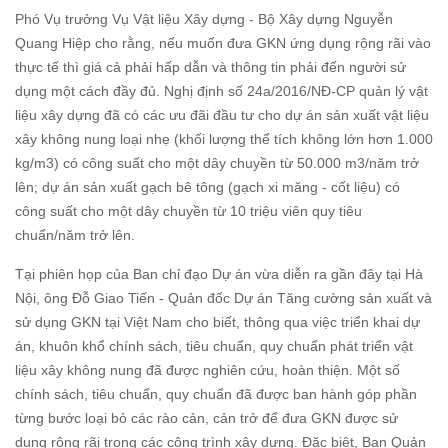
Phó Vụ trưởng Vụ Vật liệu Xây dựng - Bộ Xây dựng Nguyễn
Quang Hiệp cho rằng, nếu muốn đưa GKN ứng dụng rộng rãi vào
thực tế thì giá cả phải hấp dẫn và thông tin phải đến người sử
dụng một cách đầy đủ. Nghị định số 24a/2016/NĐ-CP quản lý vật
liệu xây dựng đã có các ưu đãi đầu tư cho dự án sản xuất vật liệu
xây không nung loại nhẹ (khối lượng thể tích không lớn hơn 1.000
kg/m3) có công suất cho một dây chuyền từ 50.000 m3/năm trở
lên; dự án sản xuất gạch bê tông (gạch xi măng - cốt liệu) có
công suất cho một dây chuyền từ 10 triệu viên quy tiêu
chuẩn/năm trở lên.
Tại phiên họp của Ban chỉ đạo Dự án vừa diễn ra gần đây tại Hà
Nội, ông Đỗ Giao Tiến - Quản đốc Dự án Tăng cường sản xuất và
sử dụng GKN tại Việt Nam cho biết, thông qua việc triển khai dự
án, khuôn khổ chính sách, tiêu chuẩn, quy chuẩn phát triển vật
liệu xây không nung đã được nghiên cứu, hoàn thiện. Một số
chính sách, tiêu chuẩn, quy chuẩn đã được ban hành góp phần
từng bước loại bỏ các rào cản, cản trở để đưa GKN được sử
dụng rộng rãi trong các công trình xây dựng. Đặc biệt, Ban Quản