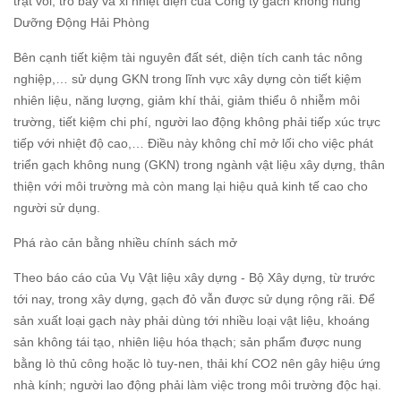
trạt vôi, tro bay và xỉ nhiệt điện của Công ty gach không nung
Dưỡng Động Hải Phòng
Bên cạnh tiết kiệm tài nguyên đất sét, diện tích canh tác nông
nghiệp,… sử dụng GKN trong lĩnh vực xây dựng còn tiết kiệm
nhiên liệu, năng lượng, giảm khí thải, giảm thiểu ô nhiễm môi
trường, tiết kiệm chi phí, người lao động không phải tiếp xúc trực
tiếp với nhiệt độ cao,… Điều này không chỉ mở lối cho việc phát
triển gạch không nung (GKN) trong ngành vật liệu xây dựng, thân
thiện với môi trường mà còn mang lại hiệu quả kinh tế cao cho
người sử dụng.
Phá rào cản bằng nhiều chính sách mở
Theo báo cáo của Vụ Vật liệu xây dựng - Bộ Xây dựng, từ trước
tới nay, trong xây dựng, gạch đỏ vẫn được sử dụng rộng rãi. Để
sản xuất loại gạch này phải dùng tới nhiều loại vật liệu, khoáng
sản không tái tạo, nhiên liệu hóa thạch; sản phẩm được nung
bằng lò thủ công hoặc lò tuy-nen, thải khí CO2 nên gây hiệu ứng
nhà kính; người lao động phải làm việc trong môi trường độc hại.