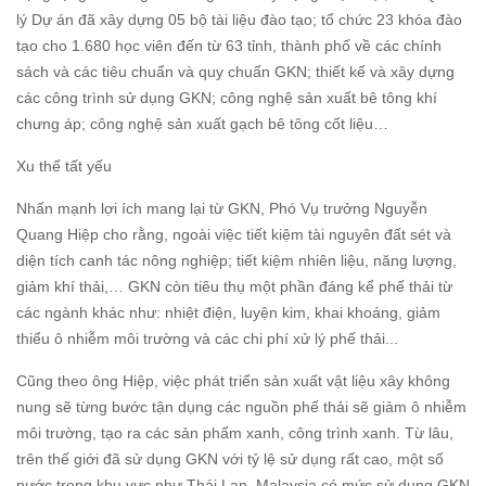
lý Dự án đã xây dựng 05 bộ tài liệu đào tạo; tổ chức 23 khóa đào
tạo cho 1.680 học viên đến từ 63 tỉnh, thành phố về các chính
sách và các tiêu chuẩn và quy chuẩn GKN; thiết kế và xây dựng
các công trình sử dụng GKN; công nghệ sản xuất bê tông khí
chưng áp; công nghệ sản xuất gạch bê tông cốt liệu…
Xu thế tất yếu
Nhấn mạnh lợi ích mang lại từ GKN, Phó Vụ trưởng Nguyễn
Quang Hiệp cho rằng, ngoài việc tiết kiệm tài nguyên đất sét và
diện tích canh tác nông nghiệp; tiết kiệm nhiên liệu, năng lượng,
giảm khí thải,… GKN còn tiêu thụ một phần đáng kể phế thải từ
các ngành khác như: nhiệt điện, luyện kim, khai khoáng, giảm
thiểu ô nhiễm môi trường và các chi phí xử lý phế thải...
Cũng theo ông Hiệp, việc phát triển sản xuất vật liệu xây không
nung sẽ từng bước tận dụng các nguồn phế thải sẽ giảm ô nhiễm
môi trường, tạo ra các sản phẩm xanh, công trình xanh. Từ lâu,
trên thế giới đã sử dụng GKN với tỷ lệ sử dụng rất cao, một số
nước trong khu vực như Thái Lan, Malaysia có mức sử dụng GKN