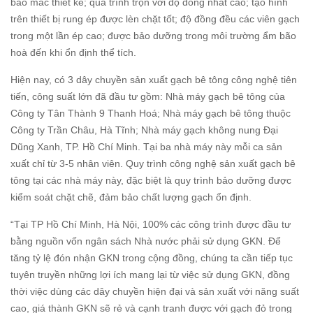
bảo mác thiết kế; quá trình trộn với độ đồng nhất cao; tạo hình
trên thiết bị rung ép được lèn chặt tốt; độ đồng đều các viên gạch
trong một lần ép cao; được bảo dưỡng trong môi trường ẩm bão
hoà đến khi ổn định thể tích.
Hiện nay, có 3 dây chuyền sản xuất gạch bê tông công nghệ tiên
tiến, công suất lớn đã đầu tư gồm: Nhà máy gạch bê tông của
Công ty Tân Thành 9 Thanh Hoá; Nhà máy gạch bê tông thuộc
Công ty Trần Châu, Hà Tĩnh; Nhà máy gạch không nung Đại
Dũng Xanh, TP. Hồ Chí Minh. Tại ba nhà máy này mỗi ca sản
xuất chỉ từ 3-5 nhân viên. Quy trình công nghệ sản xuất gạch bê
tông tại các nhà máy này, đặc biệt là quy trình bảo dưỡng được
kiểm soát chặt chẽ, đảm bảo chất lượng gạch ổn định.
“Tại TP Hồ Chí Minh, Hà Nội, 100% các công trình được đầu tư
bằng nguồn vốn ngân sách Nhà nước phải sử dụng GKN. Để
tăng tỷ lệ đón nhận GKN trong cộng đồng, chúng ta cần tiếp tục
tuyên truyền những lợi ích mang lại từ việc sử dụng GKN, đồng
thời việc dùng các dây chuyền hiện đại và sản xuất với năng suất
cao, giá thành GKN sẽ rẻ và cạnh tranh được với gạch đỏ trong