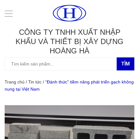
CÔNG TY TNHH XUẤT NHẬP
KHẨU VÀ THIẾT BỊ XÂY DỰNG
HOÀNG HÀ
TÌM
Trang chủ
/
Tin tức
/
“Đánh thức” tiềm năng phát triển gạch không
nung tại Việt Nam