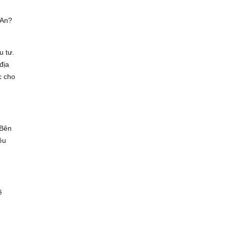
 An?
u tư.
địa
c cho
 Bên
ều
ẽ