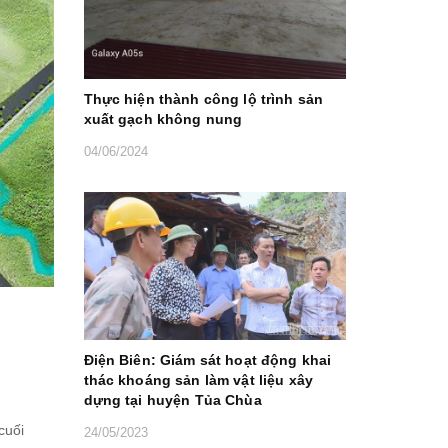
Thực hiện thành công lộ trình sản
xuất gạch không nung
04/06/2024
Điện Biên: Giám sát hoạt động khai
thác khoáng sản làm vật liệu xây
dựng tại huyện Tủa Chùa
cuối
24/05/2023