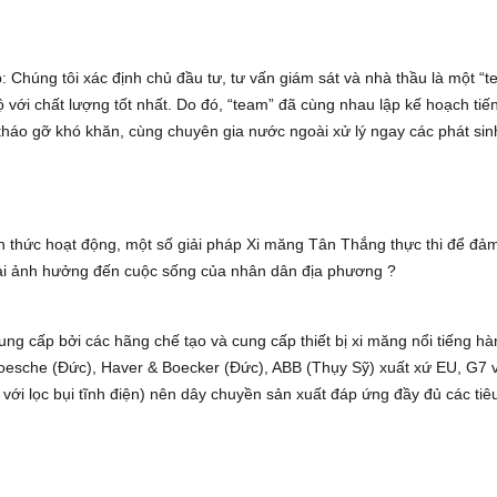
: Chúng tôi xác định chủ đầu tư, tư vấn giám sát và nhà thầu là một “
 với chất lượng tốt nhất. Do đó, “team” đã cùng nhau lập kế hoạch tiế
 tháo gỡ khó khăn, cùng chuyên gia nước ngoài xử lý ngay các phát sinh
nh thức hoạt động, một số giải pháp Xi măng Tân Thắng thực thi để đả
thải ảnh hưởng đến cuộc sống của nhân dân địa phương ?
cung cấp bởi các hãng chế tạo và cung cấp thiết bị xi măng nổi tiếng h
Loesche (Đức), Haver & Boecker (Đức), ABB (Thụy Sỹ) xuất xứ EU, G7 
p với lọc bụi tĩnh điện) nên dây chuyền sản xuất đáp ứng đầy đủ các tiê