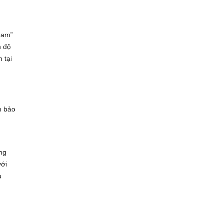
team”
n độ
 tại
m bảo
àng
với
u