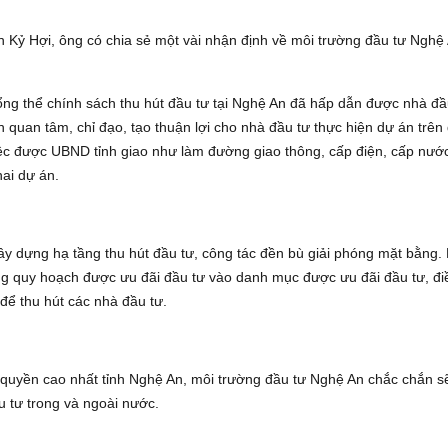
 Kỷ Hợi, ông có chia sẻ một vài nhận định về môi trường đầu tư Nghệ
tổng thể chính sách thu hút đầu tư tại Nghệ An đã hấp dẫn được nhà đầ
quan tâm, chỉ đạo, tạo thuận lợi cho nhà đầu tư thực hiện dự án trên 
 việc được UBND tỉnh giao như làm đường giao thông, cấp điện, cấp nướ
hai dự án.
xây dựng hạ tầng thu hút đầu tư, công tác đền bù giải phóng mặt bằng.
g quy hoạch được ưu đãi đầu tư vào danh mục được ưu đãi đầu tư, đi
để thu hút các nhà đầu tư.
h quyền cao nhất tỉnh Nghệ An, môi trường đầu tư Nghệ An chắc chắn s
u tư trong và ngoài nước.