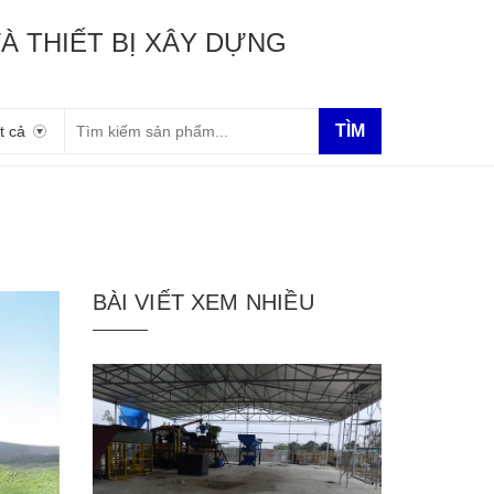
À THIẾT BỊ XÂY DỰNG
TÌM
t cả
BÀI VIẾT XEM NHIỀU