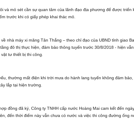
ôi và mỏ sét cần sự quan tâm của lãnh đạo địa phương để được triển 
ếm trước khi có giấy phép khai thác mỏ.
về nhà máy xi măng Tân Thắng – theo chỉ đạo của UBND tỉnh giao B
tầng đô thị thực hiện, đảm bảo thông tuyến trước 30/8/2018 - hiện vẫ
ật tư thiết bị thi công.
yếu, thường mất điện khi trời mưa do hành lang tuyến không đảm bảo,
ây lắp tại hiện trường.
o hợp đồng đã ký, Công ty TNHH cấp nước Hoàng Mai cam kết đến ngà
ên, đến thời điểm này vẫn chưa có nước và việc thi công đường ống 