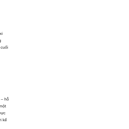
xi
g
 cuối
 – hỗ
 một
vực
i kế