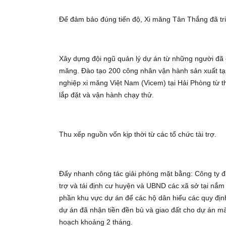
Để đảm bảo đúng tiến độ, Xi măng Tân Thắng đã triể
Xây dựng đội ngũ quản lý dự án từ những người đã c
măng. Đào tạo 200 công nhân vận hành sản xuất tạ
nghiệp xi măng Việt Nam (Vicem) tại Hải Phòng từ t
lắp đặt và vận hành chạy thử.
Thu xếp nguồn vốn kịp thời từ các tổ chức tài trợ.
Đẩy nhanh công tác giải phóng mặt bằng: Công ty 
trợ và tái định cư huyện và UBND các xã sở tại nắm 
phần khu vực dự án để các hộ dân hiểu các quy địn
dự án đã nhận tiền đền bù và giao đất cho dự án mà 
hoạch khoảng 2 tháng.