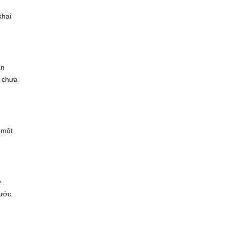
khai
an
n chưa
 một
y
nước