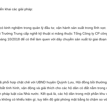
n khai các giải pháp:
ó kinh nghiệm trong quản lý đầu tư, vận hành sản xuất trong lĩnh vực 
i Trường Trung cấp nghề kỹ thuật xi măng thuộc Tổng Công ty CP côn
háng 10/2018 để có thể làm quen với dây chuyền sản xuất từ giai đoạn
đã phối hợp chặt chẽ với UBND huyện Quỳnh Lưu, Hội đồng bồi thường
bắt tình hình, vận động và giải thích cho các hộ dân có đất nằm trong
h pháp luật của Nhà nước. Kết quả là, các hộ dân trong một phần khu 
không có khiếu kiện gì, tuy tiến độ giải phóng mặt bằng bị chậm so vớ