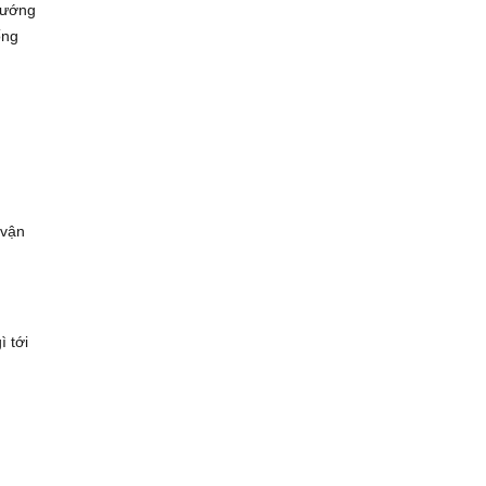
hướng
ống
 vận
 tới