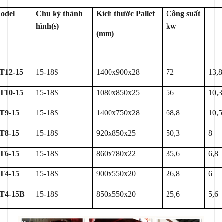
odel
Chu kỳ thành
Kích thước Pallet
Công suất
hình(s)
kw
(mm)
T12-15
15-18S
1400x900x28
72
13,
T10-15
15-18S
1080x850x25
56
10,
T9-15
15-18S
1400x750x28
68,8
10,
T8-15
15-18S
920x850x25
50,3
8
T6-15
15-18S
860x780x22
35,6
6,8
T4-15
15-18S
900x550x20
26,8
6
T4-15B
15-18S
850x550x20
25,6
5,6