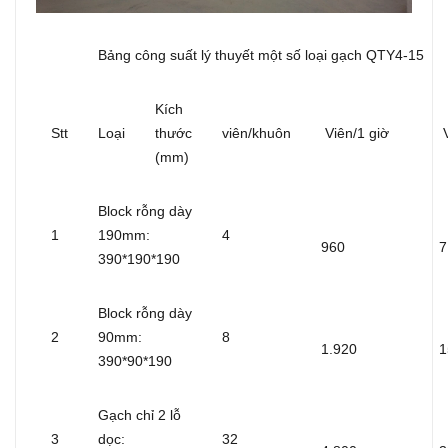
Bảng công suất lý thuyết một số loại gạch QTY4-15
Kích
Stt
Loại
thước
viên/khuôn
Viên/1 giờ
V
(mm)
Block rỗng dày
1
190mm:
4
960
7
390*190*190
Block rỗng dày
2
90mm:
8
1.920
1
390*90*190
Gạch chỉ 2 lỗ
3
dọc:
32