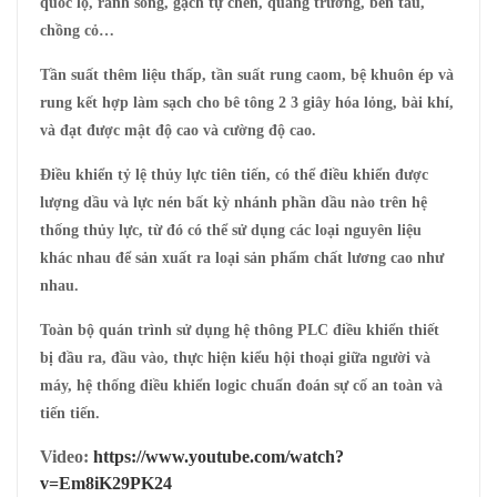
quốc lộ, rãnh song, gạch tự chèn, quảng trường, bến tàu,
chồng cỏ…
Tần suất thêm liệu thấp, tần suất rung caom, bệ khuôn ép và
rung kết hợp làm sạch cho bê tông 2 3 giây hóa lỏng, bài khí,
và đạt được mật độ cao và cường độ cao.
Điều khiển tỷ lệ thủy lực tiên tiến, có thể điều khiển được
lượng dầu và lực nén bất kỳ nhánh phần dầu nào trên hệ
thống thủy lực, từ đó có thể sử dụng các loại nguyên liệu
khác nhau để sản xuất ra loại sản phẩm chất lương cao như
nhau.
Toàn bộ quán trình sử dụng hệ thông PLC điều khiển thiết
bị đầu ra, đầu vào, thực hiện kiểu hội thoại giữa người và
máy, hệ thống điều khiển logic chuẩn đoán sự cố an toàn và
tiến tiến.
Video:
https://www.youtube.com/watch?
v=Em8iK29PK24