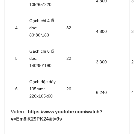
4.800
3
105*65*220
Gạch chỉ 4 lỗ
4
dọc:
32
4.800
3
80*80*180
Gạch chỉ 6 lỗ
5
dọc:
22
3.300
2
140*90*190
Gạch đặc dày
6
105mm:
26
6.240
4
220x105x60
Video:
https://www.youtube.com/watch?
v=Em8iK29PK24&t=9s