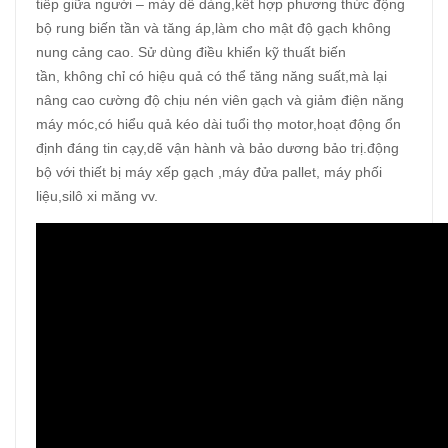
tiếp giữa người – máy dễ dàng,kết hợp phương thức động
bộ rung biến tần và tăng áp,làm cho mật độ gạch không
nung cảng cao. Sử dùng điều khiển kỹ thuất biến
tần, không chỉ có hiệu quả có thể tăng năng suất,mà lại
nâng cao cường độ chịu nén viên gạch và giảm điện năng
máy móc,có hiểu quả kéo dài tuổi thọ motor,hoạt động ổn
định đáng tin cạy,dẽ vận hành và bảo dương bảo trị.động
bộ với thiết bị máy xếp gạch ,máy đửa pallet, máy phối
liệu,silô xi măng vv.